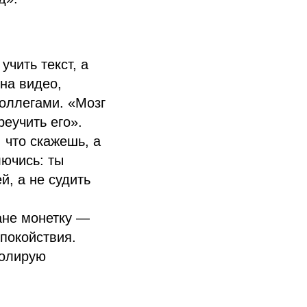
чить текст, а
на видео,
коллегами. «Мозг
еучить его».
 что скажешь, а
лючись: ты
, а не судить
ане монетку —
спокойствия.
ролирую