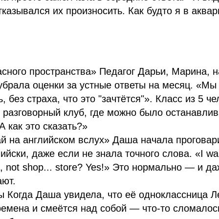
тказывался их произносить. Как будто я в аквар
сного пространства» Педагог Дарьи, Марина, на
 убрала оценки за устные ответы на месяц. «Мы
, без страха, что это "зачтётся"». Класс из 5 ч
 разговорный клуб, где можно было останавлива
А как это сказать?»
й на английском вслух» Даша начала проговар
йски, даже если не знала точного слова. «I want
, not shop... store? Yes!» Это нормально — и д
ают.
 Когда Даша увидела, что её одноклассница Ле
ремена и смеётся над собой — что-то сломалос