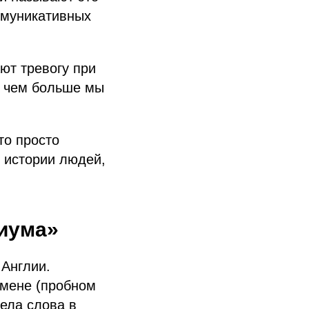
ммуникативных
ют тревогу при
: чем больше мы
то просто
 истории людей,
риума»
 Англии.
амене (пробном
дела слова в