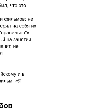
ыл, что это
ми фильмов: не
мерял на себя их
"правильно"».
ый на занятии
ачит, не
ил
йскому и в
фильм. «Я
обов