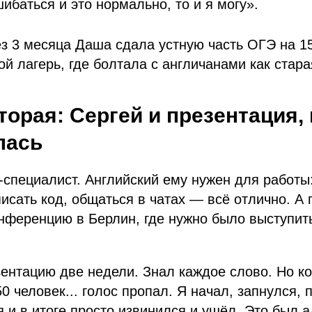
ибаться и это нормально, то и я могу».
з 3 месяца Даша сдала устную часть ОГЭ на 15
ой лагерь, где болтала с англичанами как стара
торая: Сергей и презентация,
лась
T-специалист. Английский ему нужен для работы:
исать код, общаться в чатах — всё отлично. А 
нференцию в Берлин, где нужно было выступит
зентацию две недели. Знал каждое слово. Но к
50 человек... голос пропал. Я начал, запнулся,
я и в итоге просто извинился и ушёл. Это был а