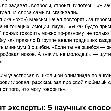
ыло задавать вопросы, строить гипотезы. «Я заб
играл. И слова сами выскакивали».
хника «эхо») Максим начал повторять за героя
 а интонацию, эмоции, паузы. «Я как будто при
И понял: говорить можно по-разному, не только 
ку как правило В группе ввели традицию: кажд
ь минимум 3 ошибки. «Если ты не ошибся — зн
пробовал новое. А значит, не молодец!» — шут
ь.
им участвовал в школьной олимпиаде по англи
провизировал, рассказывая про свой любимый 
от того, что могу говорить».
ят эксперты: 5 научных спос