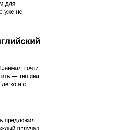
ом для
о уже не
нглийский
Понимал почти
етить — тишина.
 легко и с
ль предложил
Каждый получал