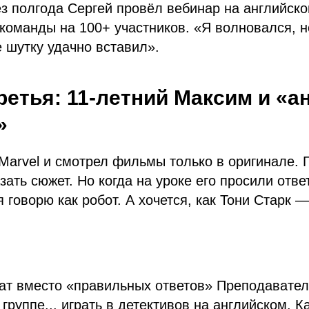
з полгода Сергей провёл вебинар на английск
оманды на 100+ участников. «Я волновался, н
 шутку удачно вставил».
ретья: 11-летний Максим и «а
»
arvel и смотрел фильмы только в оригинале. 
азать сюжет. Но когда на уроке его просили отв
 говорю как робот. А хочется, как Тони Старк —
ат вместо «правильных ответов» Преподавате
 группе... играть в детективов на английском. 