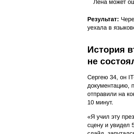
Лена может ош
Результат:
Чере
уехала в языков
История в
не состоя
Сергею 34, он I
документацию, п
отправили на ко
10 минут.
«Я учил эту пре
сцену и увидел 
слайд, запуталс