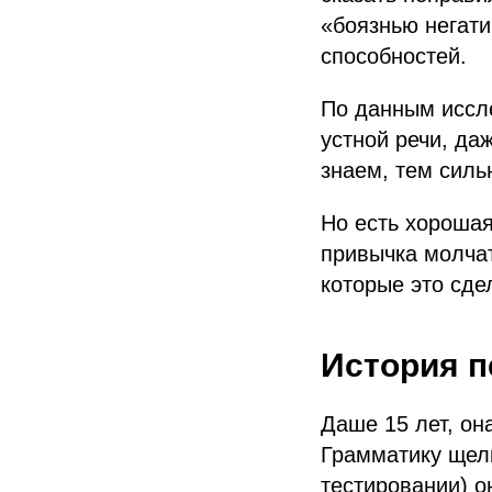
«боязнью негати
способностей.
По данным иссл
устной речи, да
знаем, тем силь
Но есть хорошая
привычка молчат
которые это сде
История п
Даше 15 лет, он
Грамматику щелк
тестировании) о