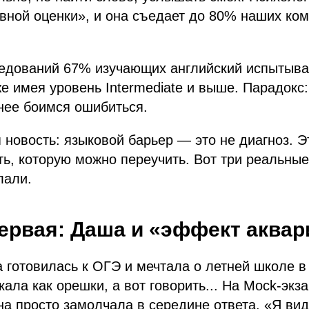
вной оценки», и она съедает до 80% наших ко
едований 67% изучающих английский испытыва
же имея уровень Intermediate и выше. Парадокс
нее боимся ошибиться.
 новость: языковой барьер — это не диагноз. Э
ь, которую можно переучить. Вот три реальные
лали.
ервая: Даша и «эффект аква
а готовилась к ОГЭ и мечтала о летней школе в
ала как орешки, а вот говорить... На Mock-экз
на просто замолчала в середине ответа. «Я ви