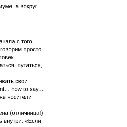
иуме, а вокруг
чала с того,
 говорим просто
еловек
ться, путаться,
ивать свои
... how to say...
аже носители
на (отличница!)
ь внутри. «Если