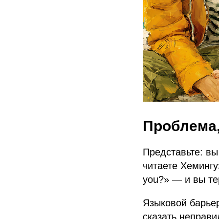
Проблема,
Представьте: вы
читаете Хемингу
you?» — и вы те
Языковой барьер
сказать неправи