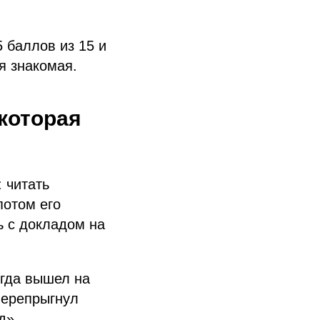
 баллов из 15 и
я знакомая.
 которая
 читать
потом его
ь с докладом на
огда вышел на
 перепрыгнул
д».