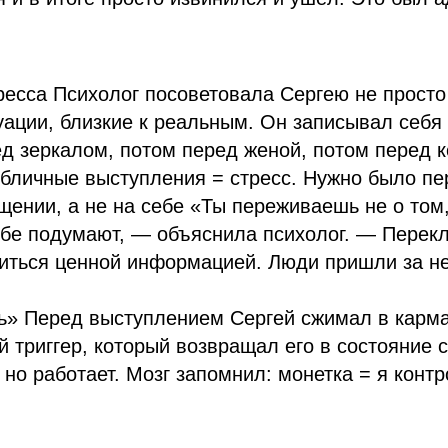
есса Психолог посоветовала Сергею не просто у
уации, близкие к реальным. Он записывал себя 
д зеркалом, потом перед женой, потом перед 
убличные выступления = стресс. Нужно было пер
щении, а не на себе «Ты переживаешь не о том,
тебе подумают, — объяснила психолог. — Перек
ться ценной информацией. Люди пришли за ней
рь» Перед выступлением Сергей сжимал в карм
й триггер, который возвращал его в состояние 
, но работает. Мозг запомнил: монетка = я конт