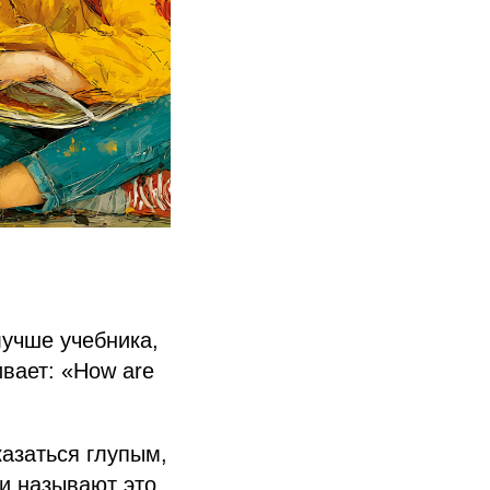
лучше учебника,
ивает: «How are
казаться глупым,
ги называют это