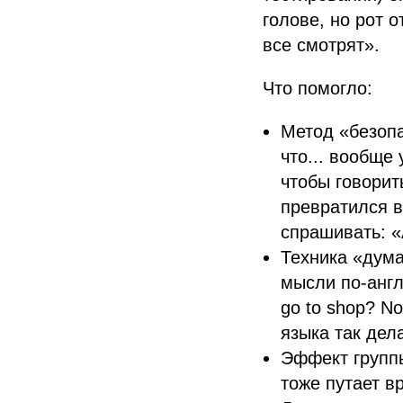
голове, но рот о
все смотрят».
Что помогло:
Метод «безопа
что... вообще
чтобы говорить
превратился в
спрашивать: «
Техника «дума
мысли по-англи
go to shop? No
языка так дел
Эффект группы
тоже путает в