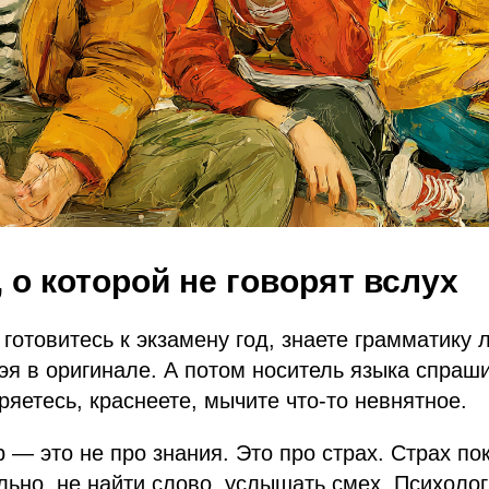
 о которой не говорят вслух
 готовитесь к экзамену год, знаете грамматику 
эя в оригинале. А потом носитель языка спраш
ряетесь, краснеете, мычите что-то невнятное.
 — это не про знания. Это про страх. Страх по
льно, не найти слово, услышать смех. Психоло