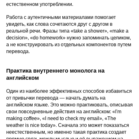
естественном употреблении.
Работа с аутентичными материалами помогает
увидеть, как слова сочетаются друг с другом в
реальной речи. Фразы типа «take a shower», «make a
decision», «do homework» нужно запоминать целиком,
а не конструировать из отдельных компонентов путем
перевода.
Практика внутреннего монолога на
английском
Один из наиболее эффективных способов избавиться
от привычки перевода — начать думать на
английском языке. Это можно практиковать, описывая
свои повседневные действия на английском: «I'm
making coffee», «I need to check my email», «The
weather is nice today». Сначала это может показаться
неестественным, но именно такая практика создает
прямую связь между мыслью и её выражением на